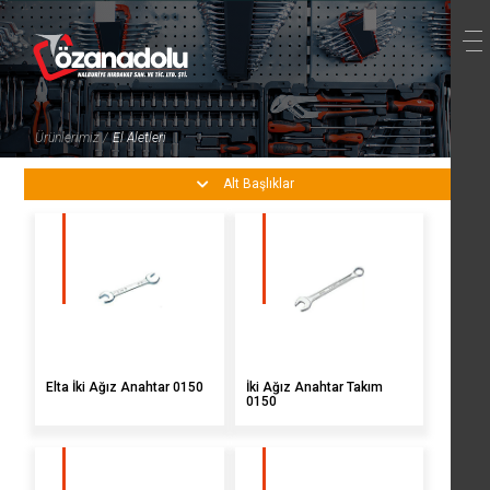
×
Önceki Ürün
Sonraki Ürün
Ürünlerimiz /
El Aletleri
Ürünlerimiz
Alt Başlıklar
Yapıştırıcılar Kimyasallar
İş Güvenliği
Boyacı El Aletleri
Yalıtım - Boya
Hırdavat Nalburiye
Elta İki Ağız Anahtar 0150
İki Ağız Anahtar Takım
Elektrik
0150
Kesici Aşındırıcılar
Elektrikli Ev Aletleri