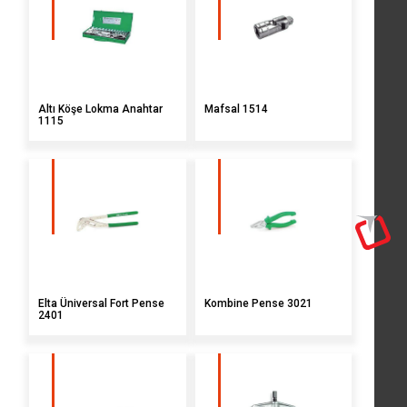
El Aletleri
Bahçe Malzemeleri
Hortum - Kıvırcık Paspas
Altı Köşe Lokma Anahtar
Mafsal 1514
Tesisat Malzemeleri
1115
Tarım - Hayvancılık
Soba Malzemeleri
Hakkımızda
Bayiliklerimiz
İletişim
Elta Üniversal Fort Pense
Kombine Pense 3021
2401